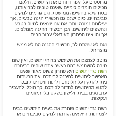
מרוססים על העור ודוחים את היתושים. חלקם
מכילים חומרים כימיים שאינם טובים לבריאותנו,
בטח שלא בחשיפה ממושכת. וגם גורמים לנזקים
סביבתיים. כיום ישנם גם תכשירי הגנה טבעיים, אך
יעילותם נמוכה יותר. אם אנו יוצאים לטיול בטבע
ונחשפים ליתושים, אכן תכשירי ההגנה מומלצים.
אך זהו אינו הפתרון האידאלי עבור הבית.
ואם לא שמתם לב, תכשירי ההגנה הם לא ממש
מוצר זול.
מוטב לצמצם את השימוש בדוחי יתושים, ואין שום
סיבה להשתמש בהם כאשר אתם שוהים בביתכם.
רשת נגד יתושים
היא פתרון פשוט מאוד שאינו
מאפשר ליתושים להיכנס לביתכם. את הרשתות
ניתן להתקין על חלונות, דלתות וויטרינות ובכך
למנוע מהיתושים לחדור לביתכם. כך תוכלו להעביר
ערב נעים בבית, ולישון בשקט בלי זמזומים
ועקיצות.
רשת נגד יתושים פותרת את בעיית היתושים בבית
לצמיתות. היא אינה גורמת לנזקים סביבתיים או